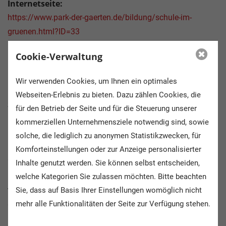
Internetseite:
https://www.park-der-gaerten.de/bildung/schule-im-
gruenen.html?ID=33
Cookie-Verwaltung
E-Mail:
ulrich.kapteina@park-der-gaerten.de
Wir verwenden Cookies, um Ihnen ein optimales
Webseiten-Erlebnis zu bieten. Dazu zählen Cookies, die
Straße:
für den Betrieb der Seite und für die Steuerung unserer
Elmendorfer Str. 40
kommerziellen Unternehmensziele notwendig sind, sowie
solche, die lediglich zu anonymen Statistikzwecken, für
PLZ / Ort:
Komforteinstellungen oder zur Anzeige personalisierter
26160 Bad Zwischenahn
Inhalte genutzt werden. Sie können selbst entscheiden,
welche Kategorien Sie zulassen möchten. Bitte beachten
Sie, dass auf Basis Ihrer Einstellungen womöglich nicht
Telefonnummer:
mehr alle Funktionalitäten der Seite zur Verfügung stehen.
0 44 03  81 96 17