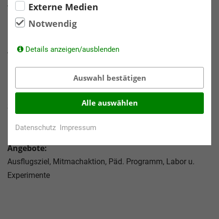
Externe Medien
Themen:
Umwelt, Klimaschutz, Natur, Sonstiges
Notwendig
Details anzeigen/ausblenden
Altersstufen / Klassenstufen:
5. Klasse, 6. Klasse, 7. Klasse, 8. Klasse, 9. Klasse, 10.
Auswahl bestätigen
Klasse
Alle auswählen
Schulformen:
Förderschule, Haupt-, Real-, Oberschule, Gymnasien
Datenschutz
Impressum
Angebote:
Ausflugsziel, Mitmachaktion, Päd. Programm, Labor u.
Experimente