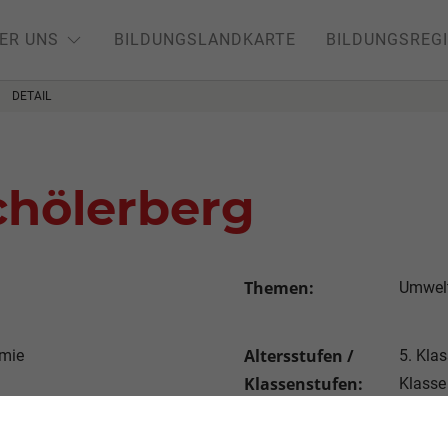
ER UNS
BILDUNGSLANDKARTE
BILDUNGSREG
DETAIL
hölerberg
Themen:
Umwelt
Altersstufen /
rmie
5. Klas
Klassenstufen:
Klasse
.de