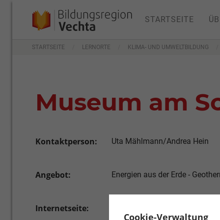
STARTSEITE
ÜB
STARTSEITE
LERNORTE
KLIMA- UND UMWELTBILDUNG
Museum am Sc
Kontaktperson:
Uta Mählmann/Andrea Hein
Angebot:
Energien aus der Erde - Geothe
Internetseite:
www.museum-am-schoelerberg
Cookie-Verwaltung