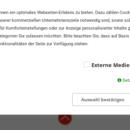
Schulformen:
Haupt-,
in@osnabrueck.de
nen ein optimales Webseiten-Erlebnis zu bieten. Dazu zählen Cookie
unserer kommerziellen Unternehmensziele notwendig sind, sowie solc
Angebote:
Ausflu
ür Komforteinstellungen oder zur Anzeige personalisierter Inhalte 
tegorien Sie zulassen möchten. Bitte beachten Sie, dass auf Basis 
nktionalitäten der Seite zur Verfügung stehen.
Externe Medie
Det
Auswahl bestätigen