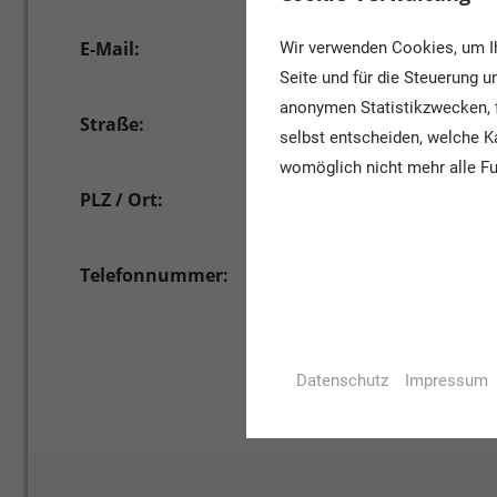
E-Mail:
maehlmann@osnabrueck.de/he
Wir verwenden Cookies, um Ih
Seite und für die Steuerung 
anonymen Statistikzwecken, f
Straße:
Klaus-Strick-Weg 10
selbst entscheiden, welche Ka
womöglich nicht mehr alle Fu
PLZ / Ort:
49082 Osnabrück
Telefonnummer:
0541/323 7025 bwz. 7031
Datenschutz
Impressum