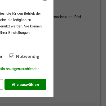
garten, Grundschule
s, die für den Betrieb der
gsziel, Ausstellung, Führung, Mitmachaktion, Päd.
he, die lediglich zu
amm
genutzt werden. Sie können
Ihrer Einstellungen
n
Notwendig
ails anzeigen/ausblenden
Alle auswählen