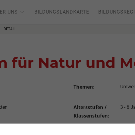
ER UNS
BILDUNGSLANDKARTE
BILDUNGSREG
DETAIL
 für Natur und M
Themen:
Umwelt
Altersstufen /
kten
3 - 6 J
Klassenstufen:
e/veranstaltungen/fuer-