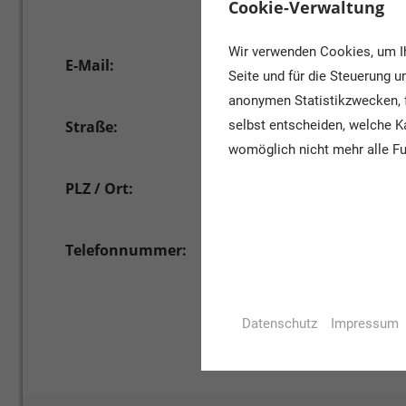
gruppen/
Cookie-Verwaltung
Wir verwenden Cookies, um Ih
E-Mail:
museum@naturundmensch.de
Seite und für die Steuerung 
anonymen Statistikzwecken, f
Straße:
selbst entscheiden, welche Ka
Damm 38-44
womöglich nicht mehr alle Fu
PLZ / Ort:
26135 Oldenburg
Telefonnummer:
0441/9244300
Datenschutz
Impressum