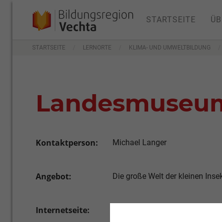
STARTSEITE
ÜB
STARTSEITE
LERNORTE
KLIMA- UND UMWELTBILDUNG
Landesmuseum
Kontaktperson:
Michael Langer
Angebot:
Die große Welt der kleinen Inse
Internetseite:
https://www.naturundmensch.d