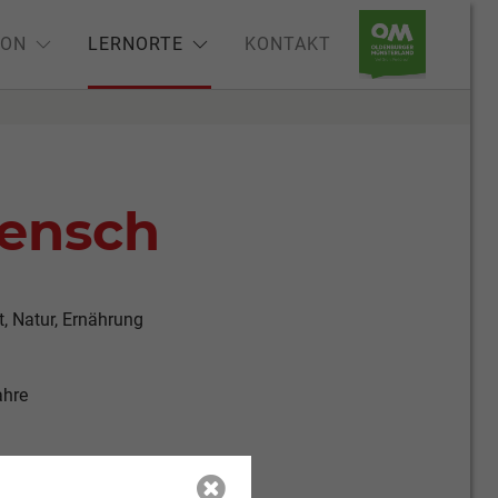
ION
LERNORTE
KONTAKT
ensch
, Natur, Ernährung
ahre