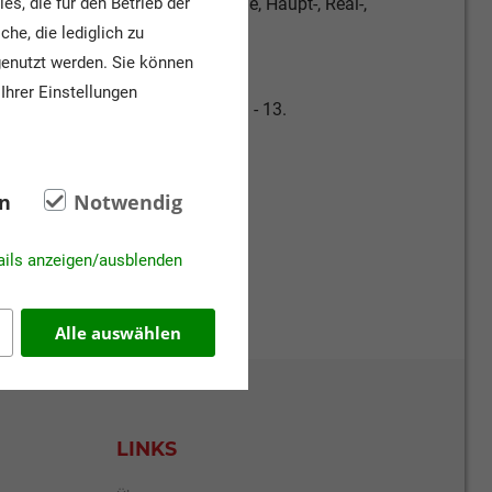
s, die für den Betrieb der
arten, Grundschule, Förderschule, Haupt-, Real-,
he, die lediglich zu
hule, Gymnasien
genutzt werden. Sie können
Ihrer Einstellungen
2., 3. - 4., 5. - 6., 7. - 8., 9. - 10., 11. - 13.
n
Notwendig
ails anzeigen/ausblenden
Alle auswählen
LINKS