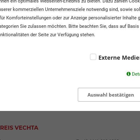
Schulformen:
nen ein optimales Webseiten-Erlebnis zu bieten. Dazu zählen Cookie
Kinderg
unserer kommerziellen Unternehmensziele notwendig sind, sowie solc
Obersc
ür Komforteinstellungen oder zur Anzeige personalisierter Inhalte 
tegorien Sie zulassen möchten. Bitte beachten Sie, dass auf Basis 
Klassenstufen:
0., 1. - 
nktionalitäten der Seite zur Verfügung stehen.
Externe Medie
Det
Auswahl bestätigen
REIS VECHTA