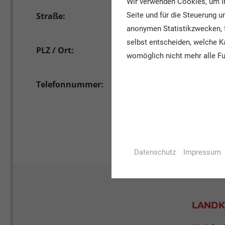
Wir verwenden Cookies, um Ih
Straße:
Seite und für die Steuerung 
Bahnhofstraße 16
anonymen Statistikzwecken, f
selbst entscheiden, welche Ka
PLZ / Ort:
49406 Barnstorf
womöglich nicht mehr alle Fu
Telefonnummer:
05442/991036 und -991037
Datenschutz
Impressum
LANDK