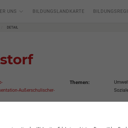
ER UNS
BILDUNGSLANDKARTE
BILDUNGSREG
DETAIL
storf
Themen:
p-
Umwelt
entation-Außerschulischer-
Sozial
Altersstufen:
3 - 6 J