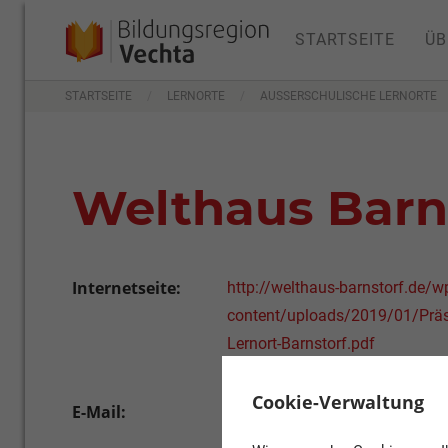
STARTSEITE
ÜB
STARTSEITE
LERNORTE
AUSSERSCHULISCHE LERNORTE
Welthaus Barn
Internetseite:
http://welthaus-barnstorf.de/w
content/uploads/2019/01/Präs
Lernort-Barnstorf.pdf
Cookie-Verwaltung
E-Mail:
post@welthaus-barnstorf.de