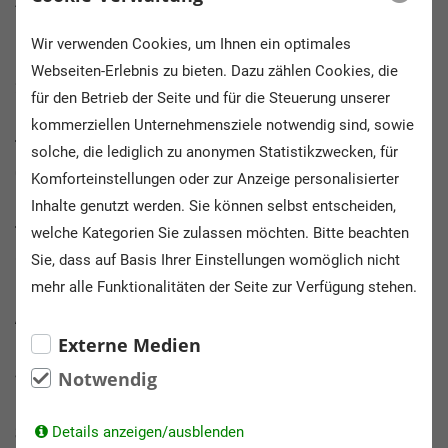
Auf der Hohwisch 61-63
Wir verwenden Cookies, um Ihnen ein optimales
PLZ / Ort:
Webseiten-Erlebnis zu bieten. Dazu zählen Cookies, die
28207 Bremen
für den Betrieb der Seite und für die Steuerung unserer
kommerziellen Unternehmensziele notwendig sind, sowie
Telefonnummer:
solche, die lediglich zu anonymen Statistikzwecken, für
0421 696 233 - 0
Komforteinstellungen oder zur Anzeige personalisierter
Inhalte genutzt werden. Sie können selbst entscheiden,
Themen:
welche Kategorien Sie zulassen möchten. Bitte beachten
Geschichte, Sachuntericht/Biologie, Politik
Sie, dass auf Basis Ihrer Einstellungen womöglich nicht
mehr alle Funktionalitäten der Seite zur Verfügung stehen.
Altersstufen:
Externe Medien
6 - 10 Jahre, 10 - 14 Jahre, 14 - 18 Jahre, > 18 Jahre, > 60
Jahre
Notwendig
Schulformen:
Details anzeigen/ausblenden