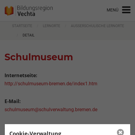
STARTSEITE
LERNORTE
AUSSERSCHULISCHE LERNORTE
DETAIL
Schulmuseum
Internetseite:
http://schulmuseum-bremen.de/index1.htm
E-Mail:
schulmuseum@schulverwaltung.bremen.de
Straße:
Cookie-Verwaltung