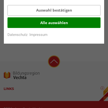
Kindergarten, Grundschule, Förderschule, Haupt-, Real-,
Oberschule, Gymnasien, Bildung ++
Auswahl bestätigen
Alle auswählen
Klassenstufen:
0., 1. - 2., 3. - 4., 5. - 6., 7. - 8., 9. - 10., 11. - 13.
Datenschutz
Impressum
LINKS