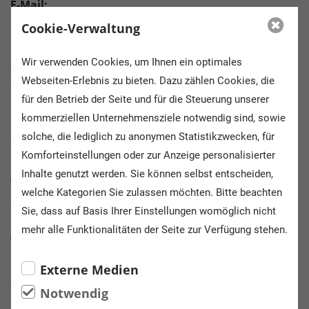
E-Mail:
lernort.huntlosen@ruzhollen.de
Cookie-Verwaltung
Wir verwenden Cookies, um Ihnen ein optimales
Straße:
Webseiten-Erlebnis zu bieten. Dazu zählen Cookies, die
Sannumer Straße 3
für den Betrieb der Seite und für die Steuerung unserer
kommerziellen Unternehmensziele notwendig sind, sowie
PLZ / Ort:
solche, die lediglich zu anonymen Statistikzwecken, für
26197 Huntlosen
Komforteinstellungen oder zur Anzeige personalisierter
Inhalte genutzt werden. Sie können selbst entscheiden,
Telefonnummer:
welche Kategorien Sie zulassen möchten. Bitte beachten
04487 -9978931
Sie, dass auf Basis Ihrer Einstellungen womöglich nicht
mehr alle Funktionalitäten der Seite zur Verfügung stehen.
Themen:
Umwelt, BNE, MINT, Landwirtschaft,
Externe Medien
Sachuntericht/Biologie, Technik
Notwendig