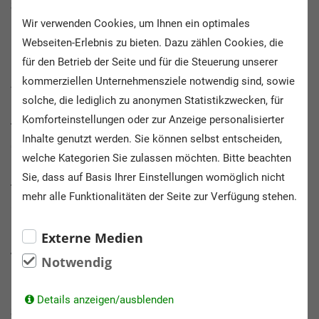
Straße:
Wir verwenden Cookies, um Ihnen ein optimales
Langenstraße 21
Webseiten-Erlebnis zu bieten. Dazu zählen Cookies, die
für den Betrieb der Seite und für die Steuerung unserer
PLZ / Ort:
kommerziellen Unternehmensziele notwendig sind, sowie
49624 Löningen
solche, die lediglich zu anonymen Statistikzwecken, für
Komforteinstellungen oder zur Anzeige personalisierter
Telefonnummer:
Inhalte genutzt werden. Sie können selbst entscheiden,
05432/5958238
welche Kategorien Sie zulassen möchten. Bitte beachten
Sie, dass auf Basis Ihrer Einstellungen womöglich nicht
Themen:
mehr alle Funktionalitäten der Seite zur Verfügung stehen.
Geschichte, Technik, Freizeit
Externe Medien
Altersstufen:
Notwendig
10 - 14 Jahre, > 18 Jahre, > 60 Jahre
Details anzeigen/ausblenden
Schulformen: