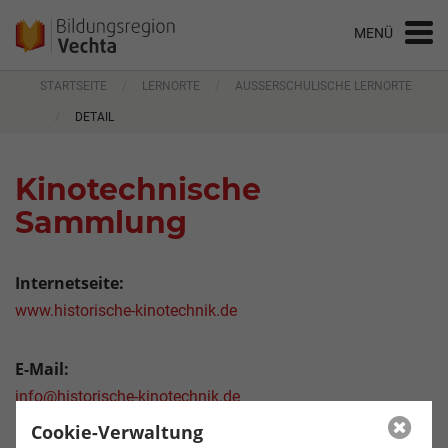
STARTSEITE
LERNORTE
AUSSERSCHULISCHE LERNORTE
DETAIL
Kinotechnische
Sammlung
Internetseite:
www.historische-kinotechnik.de
E-Mail:
info@historische-kinotechnik.de
Cookie-Verwaltung