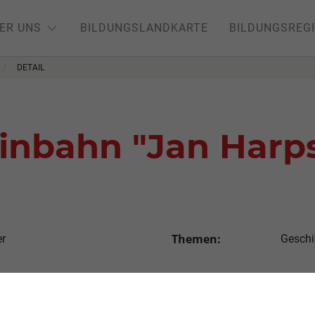
ER UNS
BILDUNGSLANDKARTE
BILDUNGSREG
DETAIL
einbahn "Jan Harp
Themen:
er
Geschic
Altersstufen:
< 3 Jah
> 60 J