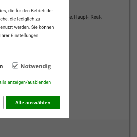
s, die für den Betrieb der
arten, Grundschule, Förderschule, Haupt-, Real-,
he, die lediglich zu
hule, Gymnasien, Bildung ++
genutzt werden. Sie können
Ihrer Einstellungen
2., 3. - 4., 5. - 6.
n
Notwendig
ails anzeigen/ausblenden
Alle auswählen