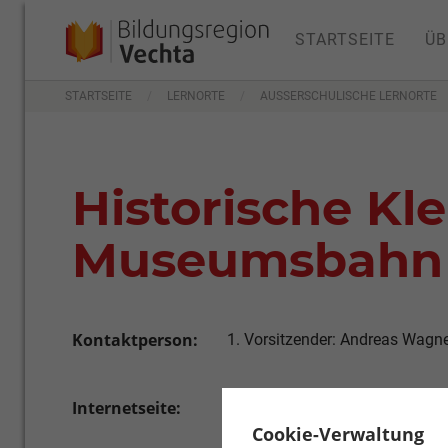
STARTSEITE
ÜB
STARTSEITE
LERNORTE
AUSSERSCHULISCHE LERNORTE
Historische Kl
Museumsbahn
Kontaktperson:
1. Vorsitzender: Andreas Wagn
Internetseite:
www.jan-harpstedt.de
Cookie-Verwaltung