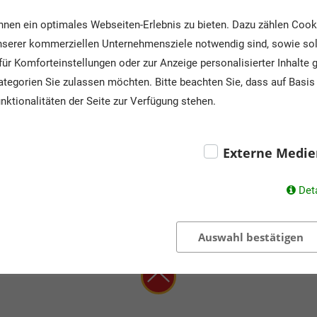
nen ein optimales Webseiten-Erlebnis zu bieten. Dazu zählen Cookie
Schulformen:
Kinderg
unserer kommerziellen Unternehmensziele notwendig sind, sowie solc
Obersc
ür Komforteinstellungen oder zur Anzeige personalisierter Inhalte 
tegorien Sie zulassen möchten. Bitte beachten Sie, dass auf Basis 
nktionalitäten der Seite zur Verfügung stehen.
Klassenstufen:
0., 1. - 
Externe Medie
830
Det
Auswahl bestätigen