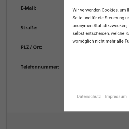
E-Mail:
info@dhef.de
Wir verwenden Cookies, um Ih
Seite und für die Steuerung 
anonymen Statistikzwecken, f
Straße:
Am Bahnhof 3
selbst entscheiden, welche Ka
womöglich nicht mehr alle Fu
PLZ / Ort:
27242 Harpstedt
Telefonnummer:
04244/2380 oder 04244/8100
Datenschutz
Impressum