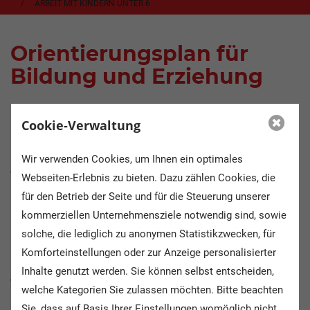
ARBEIT MIT KINDERN UNTER 6
Orientierungsplan für
Bildung und Erziehung
Cookie-Verwaltung
Das übergeordnete Ziel von frühkindlicher Betreuung,
Erziehung und Bildung ist die Entwicklung des Kindes zu
Wir verwenden Cookies, um Ihnen ein optimales
eigenverantwortlichem und gemeinschaftsfähigem
Webseiten-Erlebnis zu bieten. Dazu zählen Cookies, die
Handeln
.
für den Betrieb der Seite und für die Steuerung unserer
kommerziellen Unternehmensziele notwendig sind, sowie
Orientierungsplan
Um dieses Ziel zu erreichen wurde der
solche, die lediglich zu anonymen Statistikzwecken, für
Bildung und Erziehung
zwischen dem
Komforteinstellungen oder zur Anzeige personalisierter
Niedersächsischen Kultusministerium und den
Inhalte genutzt werden. Sie können selbst entscheiden,
Trägerverbänden abgestimmt und den aktuellen
welche Kategorien Sie zulassen möchten. Bitte beachten
Erfordernissen und Bedürfnissen angepasst.
Der
Sie, dass auf Basis Ihrer Einstellungen womöglich nicht