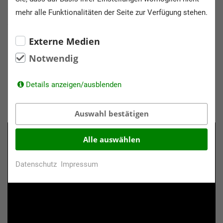
Orientierungsplan zielt auf die Gruppe der drei- bis
mehr alle Funktionalitäten der Seite zur Verfügung stehen.
sechsjährigen.
Externe Medien
Für Kinder unter drei Jahren wurde er
deshalb um die
Notwendig
"Die Arbeit mit Kindern
Handlungsempfehlungen
unter drei Jahren"
ergänzt. Dazu wurde auch ein
Details anzeigen/ausblenden
Begleitfilm
erstellt.
Auswahl bestätigen
Alle auswählen
Datenschutz
Impressum